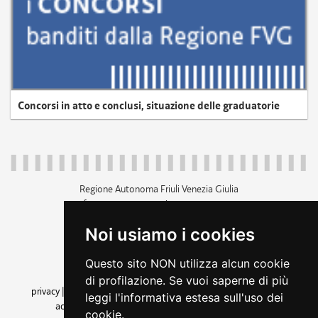
Concorsi in atto e conclusi, situazione delle graduatorie
Regione Autonoma Friuli Venezia Giulia
c.f. 80014930327; p.iva 00526040324
piazza Unità d'Italia 1 Trieste
Noi usiamo i cookies
+39 040 3771111
regione.friuliveneziagiulia@certregione.fvg.it
Questo sito NON utilizza alcun cookie
amministrazione trasparente
di profilazione. Se vuoi saperne di più
privacy
|
cookie
|
note legali
|
accessibilità
|
rss
|
dichiarazione di
leggi l'informativa estesa sull'uso dei
accessibilità
|
feedback
|
cambio preferenze cookie
cookie.