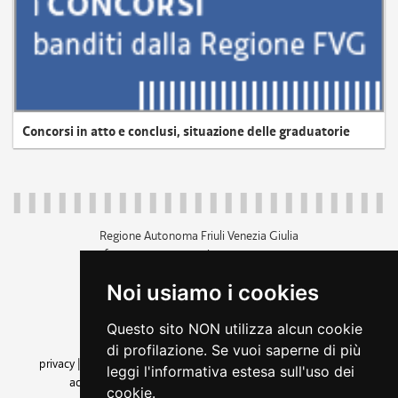
Concorsi in atto e conclusi, situazione delle graduatorie
Regione Autonoma Friuli Venezia Giulia
c.f. 80014930327; p.iva 00526040324
piazza Unità d'Italia 1 Trieste
Noi usiamo i cookies
+39 040 3771111
regione.friuliveneziagiulia@certregione.fvg.it
Questo sito NON utilizza alcun cookie
amministrazione trasparente
di profilazione. Se vuoi saperne di più
privacy
|
cookie
|
note legali
|
accessibilità
|
rss
|
dichiarazione di
leggi l'informativa estesa sull'uso dei
accessibilità
|
feedback
|
cambio preferenze cookie
cookie.