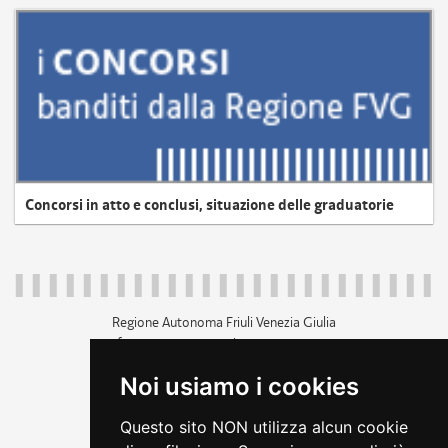
Concorsi in atto e conclusi, situazione delle graduatorie
Regione Autonoma Friuli Venezia Giulia
c.f. 80014930327; p.iva 00526040324
piazza Unità d'Italia 1 Trieste
Noi usiamo i cookies
+39 040 3771111
regione.friuliveneziagiulia@certregione.fvg.it
Questo sito NON utilizza alcun cookie
amministrazione trasparente