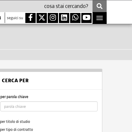
i
seguici su
Toggle
navigation
CERCA PER
per parola chiave
per titolo di studio
per tipo di contratto