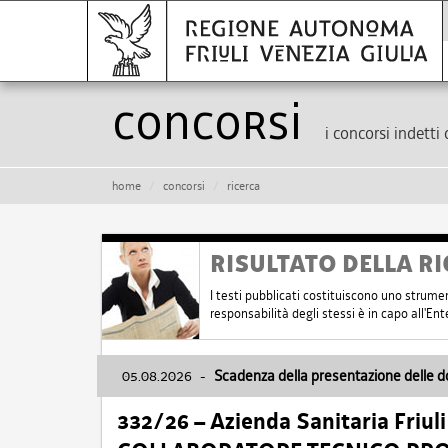
Concorsi
i concorsi indetti 
home
concorsi
ricerca
RISULTATO DELLA RI
I testi pubblicati costituiscono uno strume
responsabilità degli stessi è in capo all'E
05.08.2026
-
Scadenza della presentazione delle 
332/26 – Azienda Sanitaria Friul