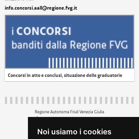
info.concorsi.aall@regione.fvg.it
Concorsi in atto e conclusi, situazione delle graduatorie
Regione Autonoma Friuli Venezia Giulia
c.f. 80014930327; p.iva 00526040324
piazza Unità d'Italia 1 Trieste
Noi usiamo i cookies
+39 040 3771111
regione.friuliveneziagiulia@certregione.fvg.it