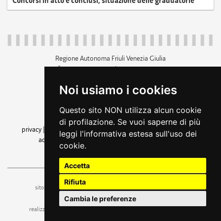
Concorsi in atto e conclusi, situazione delle graduatorie
Regione Autonoma Friuli Venezia Giulia
c.f. 80014930327; p.iva 00526040324
piazza Unità d'Italia 1 Trieste
Noi usiamo i cookies
+39 040 3771111
regione.friuliveneziagiulia@certregione.fvg.it
Questo sito NON utilizza alcun cookie
amministrazione trasparente
di profilazione. Se vuoi saperne di più
privacy
|
cookie
|
note legali
|
accessibilità
|
rss
|
dichiarazione di
leggi l'informativa estesa sull'uso dei
accessibilità
|
feedback
|
cambio preferenze cookie
cookie.
seguici su
Accetta
Rifiuta
ufficio stampa e comunicazione
sito a cura dell'
Cambia le preferenze
realizzazione
web design