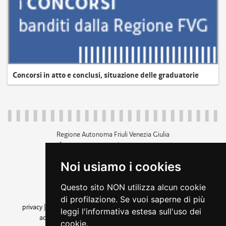
Concorsi in atto e conclusi, situazione delle graduatorie
Regione Autonoma Friuli Venezia Giulia
c.f. 80014930327; p.iva 00526040324
piazza Unità d'Italia 1 Trieste
Noi usiamo i cookies
+39 040 3771111
regione.friuliveneziagiulia@certregione.fvg.it
Questo sito NON utilizza alcun cookie
amministrazione trasparente
di profilazione. Se vuoi saperne di più
privacy
|
cookie
|
note legali
|
accessibilità
|
rss
|
dichiarazione di
leggi l'informativa estesa sull'uso dei
accessibilità
|
feedback
|
cambio preferenze cookie
cookie.