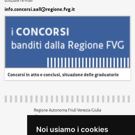
utilizzare l'e-mail
info.concorsi.aall@regione.fvg.it
Concorsi in atto e conclusi, situazione delle graduatorie
Regione Autonoma Friuli Venezia Giulia
c.f. 80014930327; p.iva 00526040324
piazza Unità d'Italia 1 Trieste
Noi usiamo i cookies
+39 040 3771111