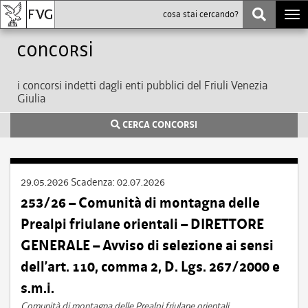
Togg
navi
Concorsi
i concorsi indetti dagli enti pubblici del Friuli Venezia
Giulia
CERCA CONCORSI
29.05.2026
Scadenza:
02.07.2026
253/26 – Comunità di montagna delle
Prealpi friulane orientali – DIRETTORE
GENERALE – Avviso di selezione ai sensi
dell’art. 110, comma 2, D. Lgs. 267/2000 e
s.m.i.
Comunità di montagna delle Prealpi friulane orientali