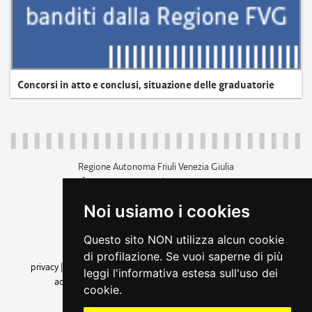
Concorsi in atto e conclusi, situazione delle graduatorie
Regione Autonoma Friuli Venezia Giulia
c.f. 80014930327; p.iva 00526040324
piazza Unità d'Italia 1 Trieste
Noi usiamo i cookies
+39 040 3771111
regione.friuliveneziagiulia@certregione.fvg.it
Questo sito NON utilizza alcun cookie
amministrazione trasparente
di profilazione. Se vuoi saperne di più
privacy
|
cookie
|
note legali
|
accessibilità
|
rss
|
dichiarazione di
leggi l'informativa estesa sull'uso dei
accessibilità
|
feedback
|
cambio preferenze cookie
cookie.
seguici su