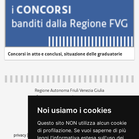
Concorsi in atto e conclusi, situazione delle graduatorie
Regione Autonoma Friuli Venezia Giulia
c.f. 80014930327; p.iva 00526040324
piazza Unità d'Italia 1 Trieste
Noi usiamo i cookies
+39 040 3771111
regione.friuliveneziagiulia@certregione.fvg.it
Questo sito NON utilizza alcun cookie
amministrazione trasparente
di profilazione. Se vuoi saperne di più
privacy
|
cookie
|
note legali
|
accessibilità
|
rss
|
dichiarazione di
leggi l'informativa estesa sull'uso dei