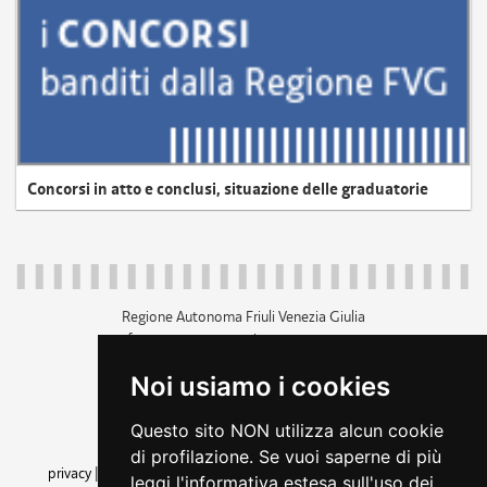
Concorsi in atto e conclusi, situazione delle graduatorie
Regione Autonoma Friuli Venezia Giulia
c.f. 80014930327; p.iva 00526040324
piazza Unità d'Italia 1 Trieste
Noi usiamo i cookies
+39 040 3771111
regione.friuliveneziagiulia@certregione.fvg.it
Questo sito NON utilizza alcun cookie
amministrazione trasparente
di profilazione. Se vuoi saperne di più
privacy
|
cookie
|
note legali
|
accessibilità
|
rss
|
dichiarazione di
leggi l'informativa estesa sull'uso dei