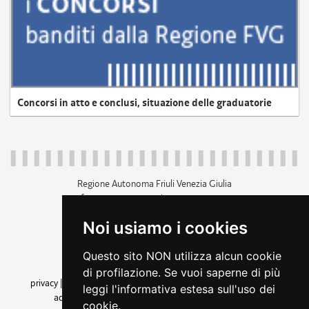
Concorsi in atto e conclusi, situazione delle graduatorie
Regione Autonoma Friuli Venezia Giulia
c.f. 80014930327; p.iva 00526040324
piazza Unità d'Italia 1 Trieste
Noi usiamo i cookies
+39 040 3771111
regione.friuliveneziagiulia@certregione.fvg.it
Questo sito NON utilizza alcun cookie
amministrazione trasparente
di profilazione. Se vuoi saperne di più
privacy
|
cookie
|
note legali
|
accessibilità
|
rss
|
dichiarazione di
leggi l'informativa estesa sull'uso dei
accessibilità
|
feedback
|
cambio preferenze cookie
cookie.