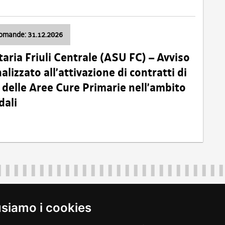
domande: 31.12.2026
taria Friuli Centrale (ASU FC) – Avviso
alizzato all’attivazione di contratti di
delle Aree Cure Primarie nell’ambito
dali
Regione Autonoma Friuli Venezia Giulia
40324
|
piazza Unità d'Italia 1 Trieste
|
+39 040 3771111
|
regione.fri
usiamo i cookies
legali
|
accessibilità
|
rss
|
dichiarazione di accessibilità
|
feedback
|
c