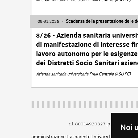
09.01.2026
-
Scadenza della presentazione delle 
8/26 - Azienda sanitaria universi
di manifestazione di interesse fin
lavoro autonomo per le esigenze 
dei Distretti Socio Sanitari azien
Azienda sanitaria universitaria Friuli Centrale (ASU FC)
c.f. 80014930327; p.iva 005260
Noi 
amministrazione trasparente
|
privacy
|
cookie
|
note 