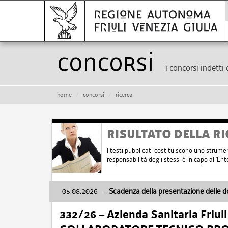
Concorsi
i concorsi indetti 
home
concorsi
ricerca
RISULTATO DELLA RI
I testi pubblicati costituiscono uno strume
responsabilità degli stessi è in capo all'E
05.08.2026
-
Scadenza della presentazione delle 
332/26 – Azienda Sanitaria Friul