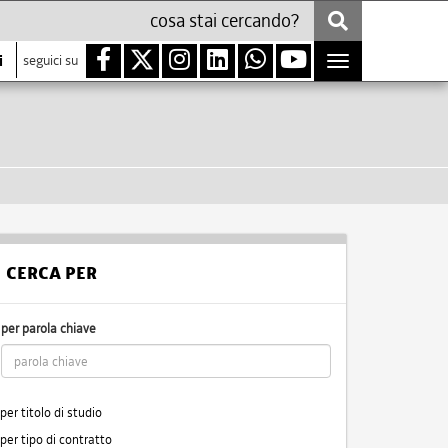
i
seguici su
Toggle
navigation
CERCA PER
per parola chiave
per titolo di studio
per tipo di contratto