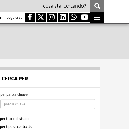
i
seguici su
Toggle
navigation
CERCA PER
per parola chiave
per titolo di studio
per tipo di contratto