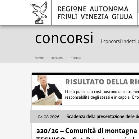
Concorsi
i concorsi indetti 
home
concorsi
ricerca
RISULTATO DELLA RI
I testi pubblicati costituiscono uno strume
responsabilità degli stessi è in capo all'E
04.08.2026
-
Scadenza della presentazione delle 
330/26 – Comunità di montagna