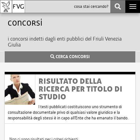
Togg
navi
Concorsi
i concorsi indetti dagli enti pubblici del Friuli Venezia
Giulia
CERCA CONCORSI
RISULTATO DELLA
RICERCA PER TITOLO DI
STUDIO
I testi pubblicati costituiscono uno strumento di
consultazione documentale privo di qualsiasi valore giuridico e la
responsabilità degli stessi è in capo all'Ente che ha emanato il bando.
Non ci sono risultati per i criteri richiesti.