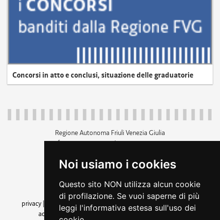
Concorsi in atto e conclusi, situazione delle graduatorie
Regione Autonoma Friuli Venezia Giulia
c.f. 80014930327; p.iva 00526040324
piazza Unità d'Italia 1 Trieste
Noi usiamo i cookies
+39 040 3771111
regione.friuliveneziagiulia@certregione.fvg.it
Questo sito NON utilizza alcun cookie
amministrazione trasparente
di profilazione. Se vuoi saperne di più
privacy
|
cookie
|
note legali
|
accessibilità
|
rss
|
dichiarazione di
leggi l'informativa estesa sull'uso dei
accessibilità
|
feedback
|
cambio preferenze cookie
cookie.