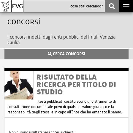
Togg
navi
Concorsi
i concorsi indetti dagli enti pubblici del Friuli Venezia
Giulia
CERCA CONCORSI
RISULTATO DELLA
RICERCA PER TITOLO DI
STUDIO
I testi pubblicati costituiscono uno strumento di
consultazione documentale privo di qualsiasi valore giuridico e la
responsabilità degli stessi è in capo all'Ente che ha emanato il bando.
Non ci sono risultati per i criteri richiesti.