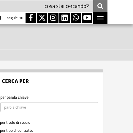
i
seguici su
Toggle
navigation
CERCA PER
per parola chiave
per titolo di studio
per tipo di contratto