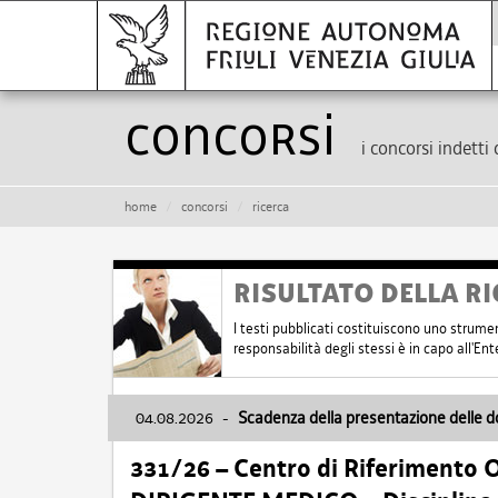
Concorsi
i concorsi indetti 
home
concorsi
ricerca
RISULTATO DELLA RI
I testi pubblicati costituiscono uno strume
responsabilità degli stessi è in capo all'E
04.08.2026
-
Scadenza della presentazione delle 
331/26 – Centro di Riferimento 