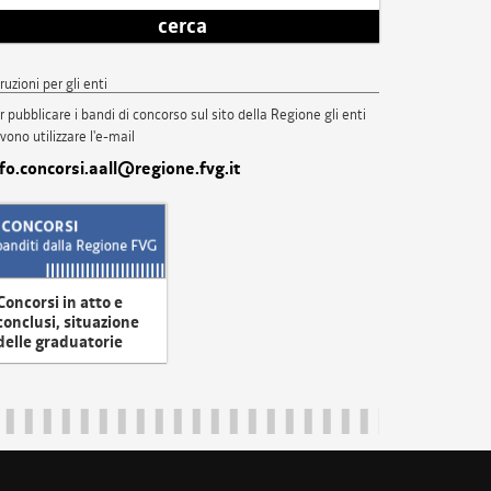
cerca
truzioni per gli enti
r pubblicare i bandi di concorso sul sito della Regione gli enti
vono utilizzare l'e-mail
nfo.concorsi.aall@regione.fvg.it
Concorsi in atto e
conclusi, situazione
delle graduatorie
uliveneziagiulia@certregione.fvg.it