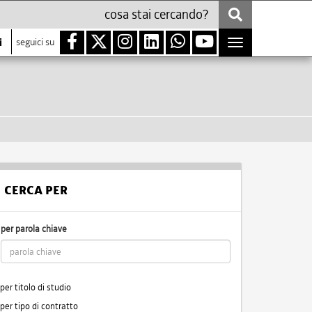
i
seguici su
Toggle
navigation
CERCA PER
per parola chiave
per titolo di studio
per tipo di contratto