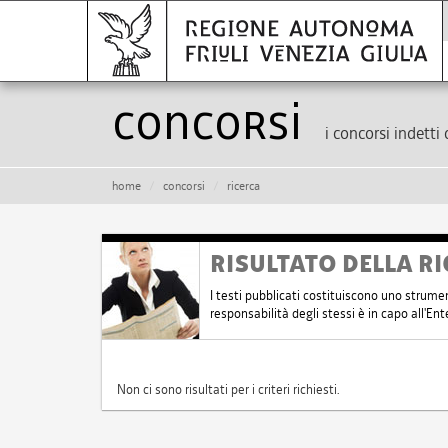
Concorsi
i concorsi indetti 
home
concorsi
ricerca
RISULTATO DELLA RI
I testi pubblicati costituiscono uno strume
responsabilità degli stessi è in capo all'E
Non ci sono risultati per i criteri richiesti.