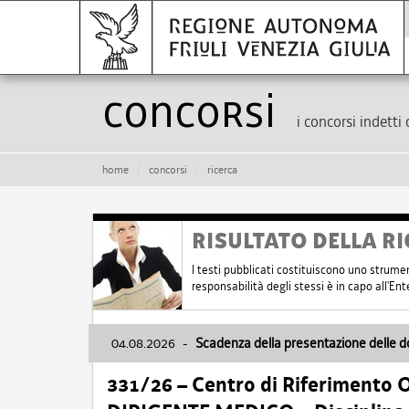
Concorsi
i concorsi indetti 
home
concorsi
ricerca
RISULTATO DELLA RI
I testi pubblicati costituiscono uno strume
responsabilità degli stessi è in capo all'E
04.08.2026
-
Scadenza della presentazione delle 
331/26 – Centro di Riferimento 