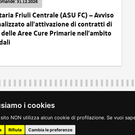
domande: 31.12.2026
taria Friuli Centrale (ASU FC) – Avviso
alizzato all’attivazione di contratti di
delle Aree Cure Primarie nell’ambito
dali
Regione Autonoma Friuli Venezia Giulia
40324
|
piazza Unità d'Italia 1 Trieste
|
+39 040 3771111
|
regione.fri
usiamo i cookies
legali
|
accessibilità
|
rss
|
dichiarazione di accessibilità
|
feedback
|
c
sito NON utilizza alcun cookie di profilazione. Se vuoi saper
a
Rifiuta
Cambia le preferenze