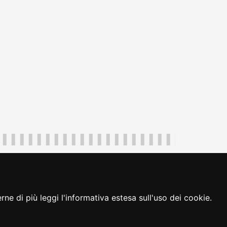
uliveneziagiulia@certregione.fvg.it
ambio preferenze cookie
|
loginFVG
ne di più leggi l'informativa estesa sull'uso dei cookie.
seguici su