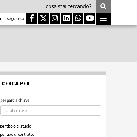
i
seguici su
Toggle
navigation
CERCA PER
per parola chiave
per titolo di studio
per tipo di contratto