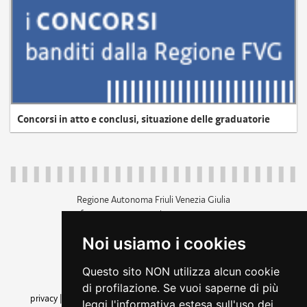
Concorsi in atto e conclusi, situazione delle graduatorie
Regione Autonoma Friuli Venezia Giulia
c.f. 80014930327; p.iva 00526040324
piazza Unità d'Italia 1 Trieste
Noi usiamo i cookies
+39 040 3771111
regione.friuliveneziagiulia@certregione.fvg.it
Questo sito NON utilizza alcun cookie
amministrazione trasparente
di profilazione. Se vuoi saperne di più
privacy
|
cookie
|
note legali
|
accessibilità
|
rss
|
dichiarazione di
leggi l'informativa estesa sull'uso dei