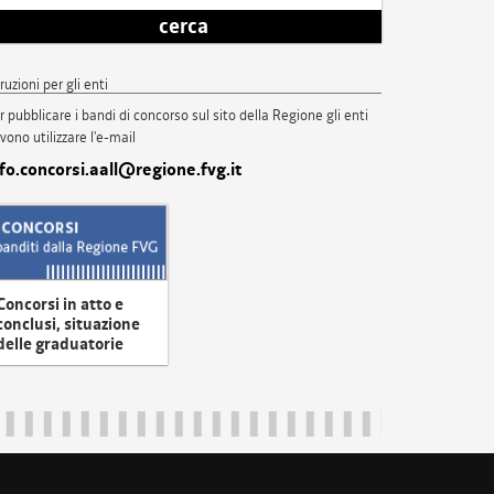
cerca
truzioni per gli enti
r pubblicare i bandi di concorso sul sito della Regione gli enti
vono utilizzare l'e-mail
nfo.concorsi.aall@regione.fvg.it
Concorsi in atto e
conclusi, situazione
delle graduatorie
uliveneziagiulia@certregione.fvg.it