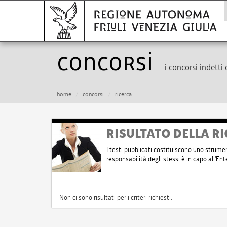
Concorsi
i concorsi indetti 
home
concorsi
ricerca
RISULTATO DELLA RI
I testi pubblicati costituiscono uno strume
responsabilità degli stessi è in capo all'E
Non ci sono risultati per i criteri richiesti.