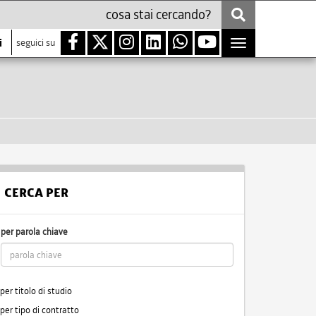
i
seguici su
Toggle
navigation
CERCA PER
per parola chiave
per titolo di studio
per tipo di contratto