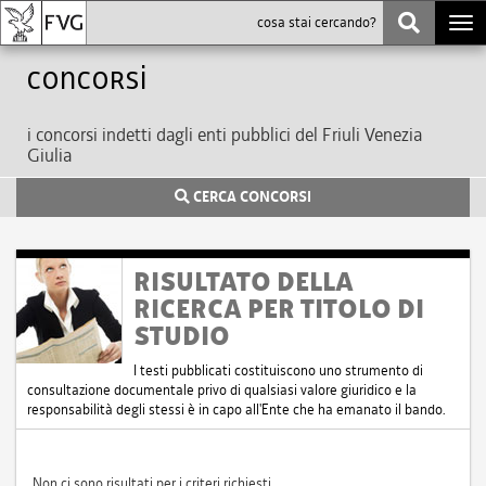
Togg
navi
Concorsi
i concorsi indetti dagli enti pubblici del Friuli Venezia
Giulia
CERCA CONCORSI
RISULTATO DELLA
RICERCA PER TITOLO DI
STUDIO
I testi pubblicati costituiscono uno strumento di
consultazione documentale privo di qualsiasi valore giuridico e la
responsabilità degli stessi è in capo all'Ente che ha emanato il bando.
Non ci sono risultati per i criteri richiesti.