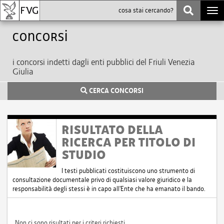
Togg
navi
Concorsi
i concorsi indetti dagli enti pubblici del Friuli Venezia
Giulia
CERCA CONCORSI
RISULTATO DELLA
RICERCA PER TITOLO DI
STUDIO
I testi pubblicati costituiscono uno strumento di
consultazione documentale privo di qualsiasi valore giuridico e la
responsabilità degli stessi è in capo all'Ente che ha emanato il bando.
Non ci sono risultati per i criteri richiesti.