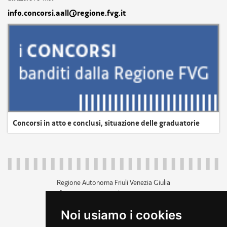
info.concorsi.aall@regione.fvg.it
Concorsi in atto e conclusi, situazione delle graduatorie
Regione Autonoma Friuli Venezia Giulia
c.f. 80014930327; p.iva 00526040324
piazza Unità d'Italia 1 Trieste
Noi usiamo i cookies
+39 040 3771111
regione.friuliveneziagiulia@certregione.fvg.it