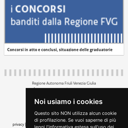
Concorsi in atto e conclusi, situazione delle graduatorie
Regione Autonoma Friuli Venezia Giulia
c.f. 80014930327; p.iva 00526040324
piazza Unità d'Italia 1 Trieste
Noi usiamo i cookies
+39 040 3771111
regione.friuliveneziagiulia@certregione.fvg.it
Questo sito NON utilizza alcun cookie
amministrazione trasparente
di profilazione. Se vuoi saperne di più
privacy
|
cookie
|
note legali
|
accessibilità
|
rss
|
dichiarazione di
leggi l'informativa estesa sull'uso dei