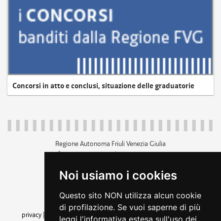
Concorsi in atto e conclusi, situazione delle graduatorie
Regione Autonoma Friuli Venezia Giulia
c.f. 80014930327; p.iva 00526040324
piazza Unità d'Italia 1 Trieste
Noi usiamo i cookies
+39 040 3771111
regione.friuliveneziagiulia@certregione.fvg.it
Questo sito NON utilizza alcun cookie
amministrazione trasparente
di profilazione. Se vuoi saperne di più
privacy
|
cookie
|
note legali
|
accessibilità
|
rss
|
dichiarazione di
leggi l'informativa estesa sull'uso dei