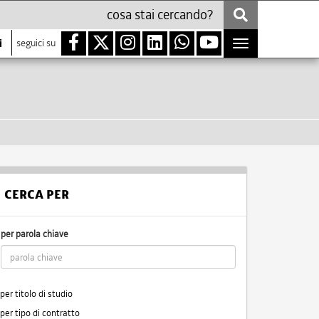
i
seguici su
Toggle
navigation
CERCA PER
per parola chiave
per titolo di studio
per tipo di contratto