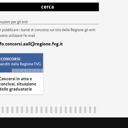
cerca
truzioni per gli enti
r pubblicare i bandi di concorso sul sito della Regione gli enti
vono utilizzare l'e-mail
nfo.concorsi.aall@regione.fvg.it
Concorsi in atto e
conclusi, situazione
delle graduatorie
uliveneziagiulia@certregione.fvg.it