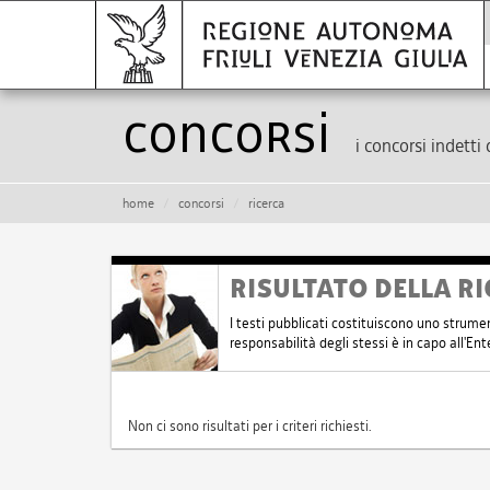
Concorsi
i concorsi indetti 
home
concorsi
ricerca
RISULTATO DELLA RI
I testi pubblicati costituiscono uno strume
responsabilità degli stessi è in capo all'E
Non ci sono risultati per i criteri richiesti.