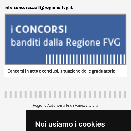
info.concorsi.aall@regione.fvg.it
Concorsi in atto e conclusi, situazione delle graduatorie
Regione Autonoma Friuli Venezia Giulia
c.f. 80014930327; p.iva 00526040324
piazza Unità d'Italia 1 Trieste
Noi usiamo i cookies
+39 040 3771111
regione.friuliveneziagiulia@certregione.fvg.it