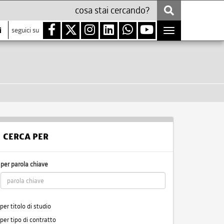
i
seguici su
Toggle
navigation
CERCA PER
per parola chiave
per titolo di studio
per tipo di contratto