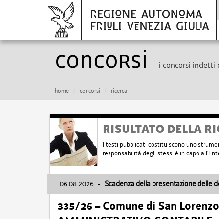
Concorsi
i concorsi indetti 
home
concorsi
ricerca
RISULTATO DELLA RI
I testi pubblicati costituiscono uno strume
responsabilità degli stessi è in capo all'E
06.08.2026
-
Scadenza della presentazione delle 
335/26 – Comune di San Lorenzo 