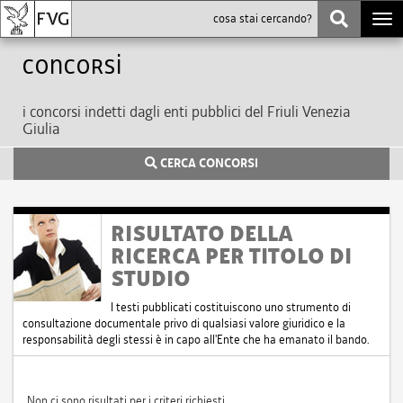
Togg
navi
Concorsi
i concorsi indetti dagli enti pubblici del Friuli Venezia
Giulia
CERCA CONCORSI
RISULTATO DELLA
RICERCA PER TITOLO DI
STUDIO
I testi pubblicati costituiscono uno strumento di
consultazione documentale privo di qualsiasi valore giuridico e la
responsabilità degli stessi è in capo all'Ente che ha emanato il bando.
Non ci sono risultati per i criteri richiesti.