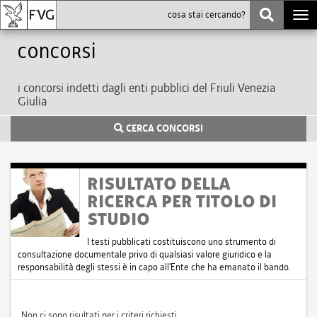
Togg
navi
Concorsi
i concorsi indetti dagli enti pubblici del Friuli Venezia
Giulia
CERCA CONCORSI
RISULTATO DELLA
RICERCA PER TITOLO DI
STUDIO
I testi pubblicati costituiscono uno strumento di
consultazione documentale privo di qualsiasi valore giuridico e la
responsabilità degli stessi è in capo all'Ente che ha emanato il bando.
Non ci sono risultati per i criteri richiesti.