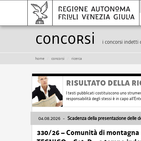
Concorsi
i concorsi indetti 
home
concorsi
ricerca
RISULTATO DELLA RI
I testi pubblicati costituiscono uno strume
responsabilità degli stessi è in capo all'E
04.08.2026
-
Scadenza della presentazione delle 
330/26 – Comunità di montagna