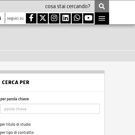
i
seguici su
Toggle
navigation
CERCA PER
per parola chiave
per titolo di studio
per tipo di contratto