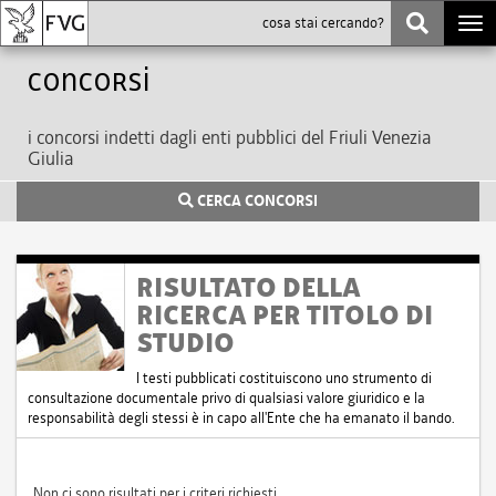
Togg
navi
Concorsi
i concorsi indetti dagli enti pubblici del Friuli Venezia
Giulia
CERCA CONCORSI
RISULTATO DELLA
RICERCA PER TITOLO DI
STUDIO
I testi pubblicati costituiscono uno strumento di
consultazione documentale privo di qualsiasi valore giuridico e la
responsabilità degli stessi è in capo all'Ente che ha emanato il bando.
Non ci sono risultati per i criteri richiesti.