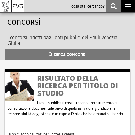
Togg
navi
Concorsi
i concorsi indetti dagli enti pubblici del Friuli Venezia
Giulia
CERCA CONCORSI
RISULTATO DELLA
RICERCA PER TITOLO DI
STUDIO
I testi pubblicati costituiscono uno strumento di
consultazione documentale privo di qualsiasi valore giuridico e la
responsabilità degli stessi è in capo all'Ente che ha emanato il bando.
Non ci sono risultati per i criteri richiesti.