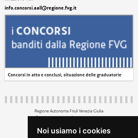
info.concorsi.aall@regione.fvg.it
Concorsi in atto e conclusi, situazione delle graduatorie
Regione Autonoma Friuli Venezia Giulia
c.f. 80014930327; p.iva 00526040324
piazza Unità d'Italia 1 Trieste
Noi usiamo i cookies
+39 040 3771111
regione.friuliveneziagiulia@certregione.fvg.it