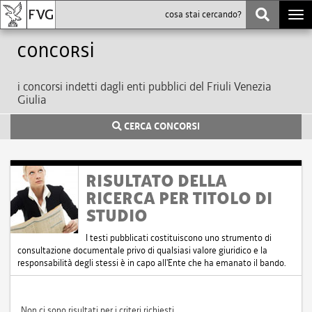
Togg
navi
Concorsi
i concorsi indetti dagli enti pubblici del Friuli Venezia
Giulia
CERCA CONCORSI
RISULTATO DELLA
RICERCA PER TITOLO DI
STUDIO
I testi pubblicati costituiscono uno strumento di
consultazione documentale privo di qualsiasi valore giuridico e la
responsabilità degli stessi è in capo all'Ente che ha emanato il bando.
Non ci sono risultati per i criteri richiesti.