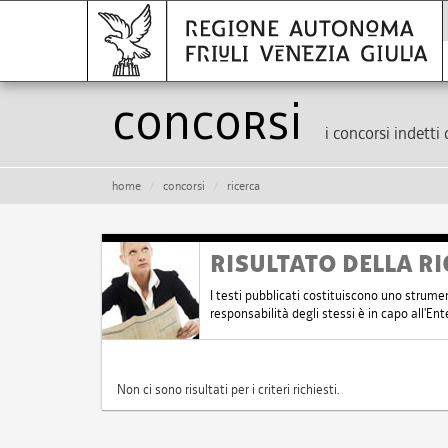
Concorsi
i concorsi indetti 
home
concorsi
ricerca
RISULTATO DELLA RI
I testi pubblicati costituiscono uno strume
responsabilità degli stessi è in capo all'E
Non ci sono risultati per i criteri richiesti.