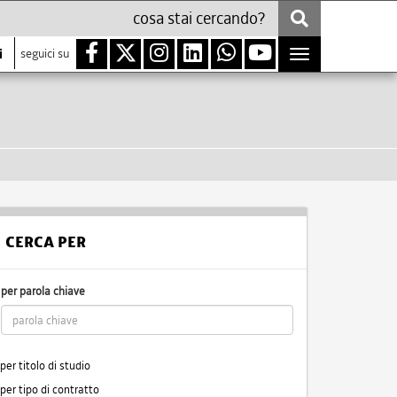
i
seguici su
Toggle
navigation
CERCA PER
per parola chiave
per titolo di studio
per tipo di contratto