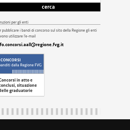
cerca
truzioni per gli enti
r pubblicare i bandi di concorso sul sito della Regione gli enti
vono utilizzare l'e-mail
nfo.concorsi.aall@regione.fvg.it
Concorsi in atto e
conclusi, situazione
delle graduatorie
uliveneziagiulia@certregione.fvg.it