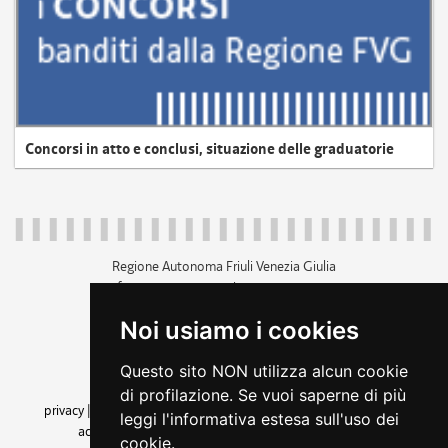
Concorsi in atto e conclusi, situazione delle graduatorie
Regione Autonoma Friuli Venezia Giulia
c.f. 80014930327; p.iva 00526040324
piazza Unità d'Italia 1 Trieste
Noi usiamo i cookies
+39 040 3771111
regione.friuliveneziagiulia@certregione.fvg.it
Questo sito NON utilizza alcun cookie
amministrazione trasparente
di profilazione. Se vuoi saperne di più
privacy
|
cookie
|
note legali
|
accessibilità
|
rss
|
dichiarazione di
leggi l'informativa estesa sull'uso dei
accessibilità
|
feedback
|
cambio preferenze cookie
cookie.