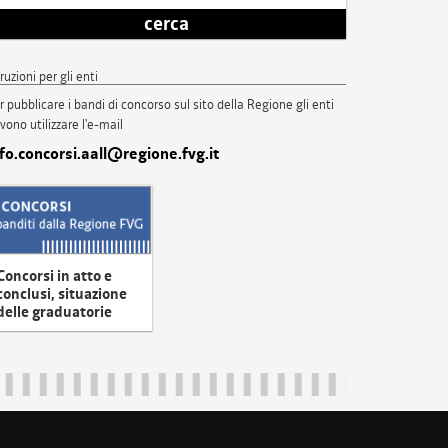
cerca
truzioni per gli enti
r pubblicare i bandi di concorso sul sito della Regione gli enti
vono utilizzare l'e-mail
nfo.concorsi.aall@regione.fvg.it
Concorsi in atto e
conclusi, situazione
delle graduatorie
uliveneziagiulia@certregione.fvg.it