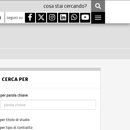
i
seguici su
Toggle
navigation
CERCA PER
per parola chiave
per titolo di studio
per tipo di contratto