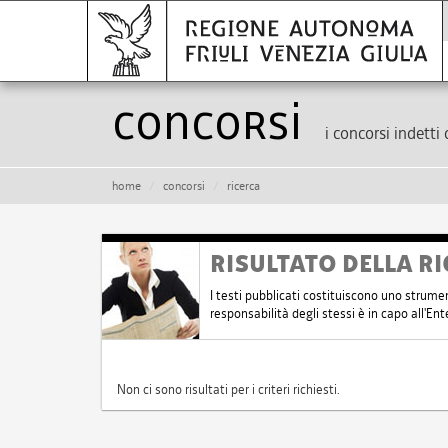
Concorsi
i concorsi indetti 
home
concorsi
ricerca
RISULTATO DELLA RI
I testi pubblicati costituiscono uno strume
responsabilità degli stessi è in capo all'E
Non ci sono risultati per i criteri richiesti.