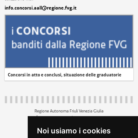
info.concorsi.aall@regione.fvg.it
Concorsi in atto e conclusi, situazione delle graduatorie
Regione Autonoma Friuli Venezia Giulia
c.f. 80014930327; p.iva 00526040324
piazza Unità d'Italia 1 Trieste
Noi usiamo i cookies
+39 040 3771111
regione.friuliveneziagiulia@certregione.fvg.it