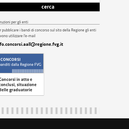
cerca
truzioni per gli enti
r pubblicare i bandi di concorso sul sito della Regione gli enti
vono utilizzare l'e-mail
nfo.concorsi.aall@regione.fvg.it
Concorsi in atto e
conclusi, situazione
delle graduatorie
uliveneziagiulia@certregione.fvg.it