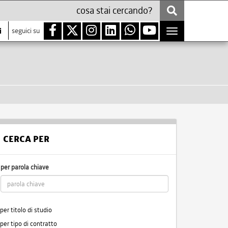
i
seguici su
Toggle
navigation
CERCA PER
per parola chiave
per titolo di studio
per tipo di contratto