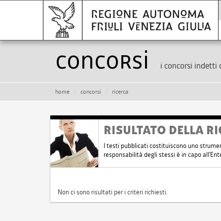
Concorsi
i concorsi indetti 
home
concorsi
ricerca
RISULTATO DELLA RI
I testi pubblicati costituiscono uno strume
responsabilità degli stessi è in capo all'E
Non ci sono risultati per i criteri richiesti.