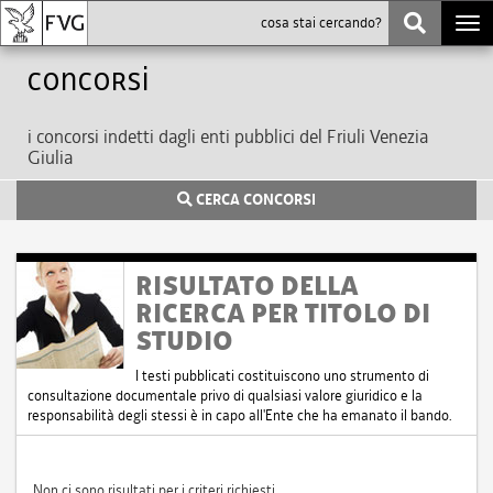
Togg
navi
Concorsi
i concorsi indetti dagli enti pubblici del Friuli Venezia
Giulia
CERCA CONCORSI
RISULTATO DELLA
RICERCA PER TITOLO DI
STUDIO
I testi pubblicati costituiscono uno strumento di
consultazione documentale privo di qualsiasi valore giuridico e la
responsabilità degli stessi è in capo all'Ente che ha emanato il bando.
Non ci sono risultati per i criteri richiesti.