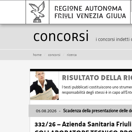
Concorsi
i concorsi indetti 
home
concorsi
ricerca
RISULTATO DELLA RI
I testi pubblicati costituiscono uno strume
responsabilità degli stessi è in capo all'E
05.08.2026
-
Scadenza della presentazione delle 
332/26 – Azienda Sanitaria Friul