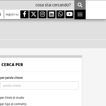
i
seguici su
Toggle
navigation
CERCA PER
per parola chiave
per titolo di studio
per tipo di contratto