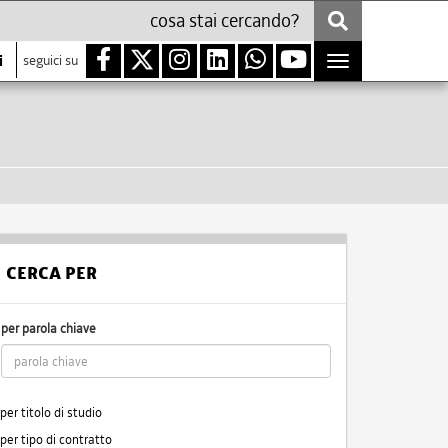
i
seguici su
Toggle
navigation
CERCA PER
per parola chiave
per titolo di studio
per tipo di contratto