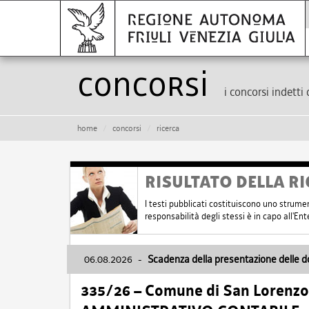
Concorsi
i concorsi indetti 
home
concorsi
ricerca
RISULTATO DELLA RI
I testi pubblicati costituiscono uno strume
responsabilità degli stessi è in capo all'E
06.08.2026
-
Scadenza della presentazione delle 
335/26 – Comune di San Lorenzo 