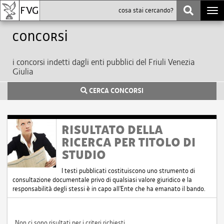
Togg
navi
Concorsi
i concorsi indetti dagli enti pubblici del Friuli Venezia
Giulia
CERCA CONCORSI
RISULTATO DELLA
RICERCA PER TITOLO DI
STUDIO
I testi pubblicati costituiscono uno strumento di
consultazione documentale privo di qualsiasi valore giuridico e la
responsabilità degli stessi è in capo all'Ente che ha emanato il bando.
Non ci sono risultati per i criteri richiesti.