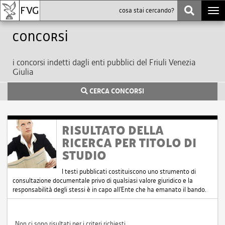
Togg
navi
Concorsi
i concorsi indetti dagli enti pubblici del Friuli Venezia
Giulia
CERCA CONCORSI
RISULTATO DELLA
RICERCA PER TITOLO DI
STUDIO
I testi pubblicati costituiscono uno strumento di
consultazione documentale privo di qualsiasi valore giuridico e la
responsabilità degli stessi è in capo all'Ente che ha emanato il bando.
Non ci sono risultati per i criteri richiesti.