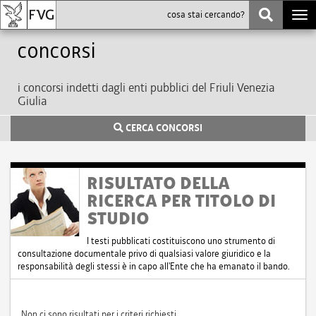
Togg
navi
Concorsi
i concorsi indetti dagli enti pubblici del Friuli Venezia
Giulia
CERCA CONCORSI
RISULTATO DELLA
RICERCA PER TITOLO DI
STUDIO
I testi pubblicati costituiscono uno strumento di
consultazione documentale privo di qualsiasi valore giuridico e la
responsabilità degli stessi è in capo all'Ente che ha emanato il bando.
Non ci sono risultati per i criteri richiesti.