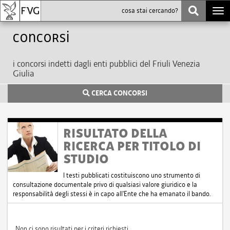
Togg
navi
Concorsi
i concorsi indetti dagli enti pubblici del Friuli Venezia
Giulia
CERCA CONCORSI
RISULTATO DELLA
RICERCA PER TITOLO DI
STUDIO
I testi pubblicati costituiscono uno strumento di
consultazione documentale privo di qualsiasi valore giuridico e la
responsabilità degli stessi è in capo all'Ente che ha emanato il bando.
Non ci sono risultati per i criteri richiesti.