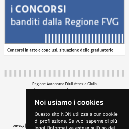
Concorsi in atto e conclusi, situazione delle graduatorie
Regione Autonoma Friuli Venezia Giulia
c.f. 80014930327; p.iva 00526040324
piazza Unità d'Italia 1 Trieste
Noi usiamo i cookies
+39 040 3771111
regione.friuliveneziagiulia@certregione.fvg.it
Questo sito NON utilizza alcun cookie
amministrazione trasparente
di profilazione. Se vuoi saperne di più
privacy
|
cookie
|
note legali
|
accessibilità
|
rss
|
dichiarazione di
leggi l'informativa estesa sull'uso dei